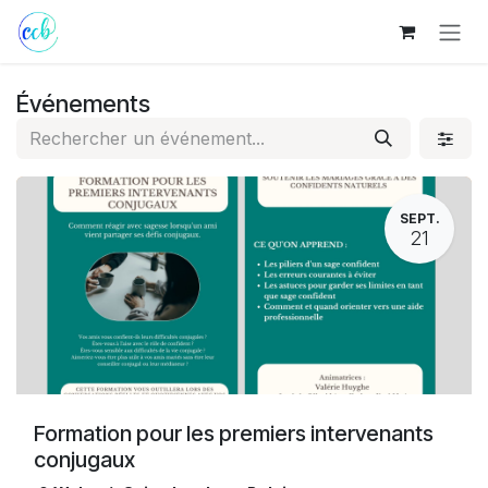
Se rendre au contenu
Événements
SEPT.
21
Formation pour les premiers intervenants
conjugaux